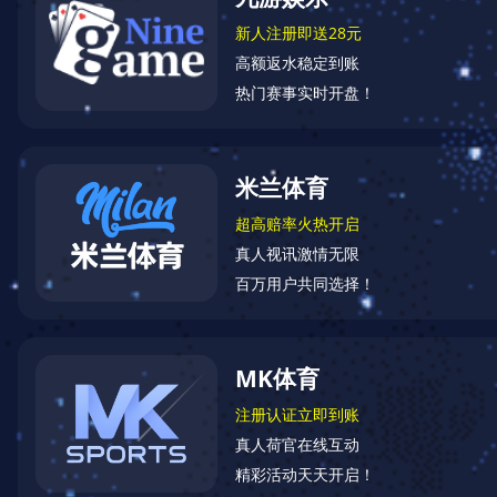
App Store
Google Play
从身份验证到平