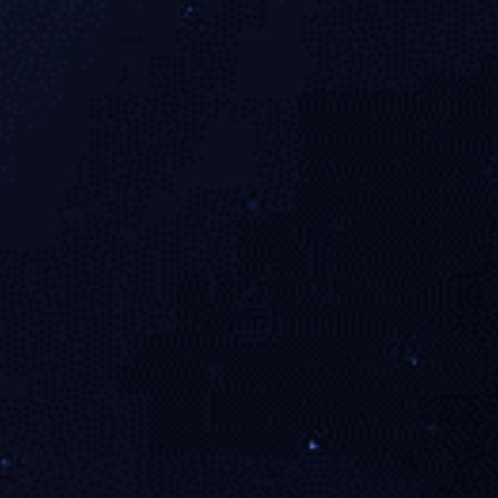
赛体验。
用户满意度大奖
B体育官方网站入口_b体育(中国) 用户活跃度与续
访率连续三年领先，综合评分稳定保持高位。