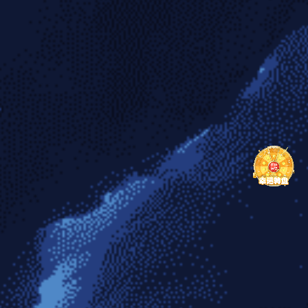
进
化方向。