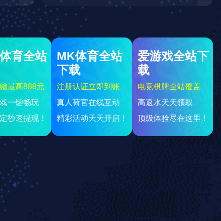
系统层安全
部署入侵检测、防火墙
策略与系统加固模块，
提升抗风险能力。