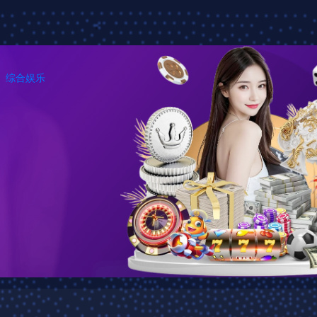
极速响应
站入口_b体育(中国)项目，
每一位体育爱好者提供个性化
群互动
、评论、参与话题