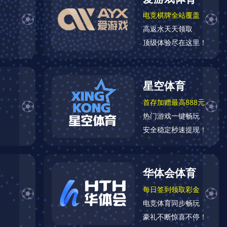
化整体安全韧性。