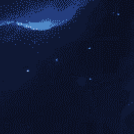
B体育
亚洲体育服务平台大奖
2022 年度综合类数字体育平台荣誉奖项，肯定平
台服务能力。