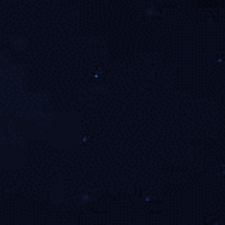
开启移动观赛新时代。集成实时赛事、数据追踪、精彩
站入口_b体育(中国)各大平台，助你随时掌握赛
版入口
观看体育直播的理想选择。”
论