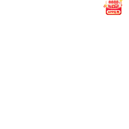
总结：
综上所述，通过详细分析“挪威之光”再现及其所带来的影
响，我们可以看到，不论是从个人成就还是整体发展来看，
这都是一个互惠互利且充满希望的新阶段。随着越来越多像
博德这样优秀人才涌现出来，相信未来将会迎来更加璀璨辉
煌的新篇章.
最后，希望所有热爱足球的人士，都能持续关注这些新星们
如何书写自己的传奇故事，同时也期待他们为世界足坛带来
更新鲜、更激动人心的发展局面！
分享到：