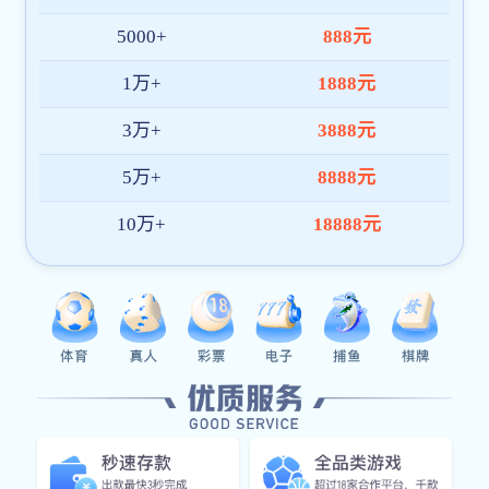
了他在球迷心中的地位，也吸引了众多俱乐部的关注。
此外，博德在国际赛事中的亮眼表现也助力他身价迅速上
涨。在国家队层面，他参与了多个重要赛事，为球队争光添
彩。通过与其他顶级球员同场竞技，他不断磨练自己的技术
水平，使自己更加成熟，这对他的职业生涯发展至关重要。
值得注意的是，博德在赛季中保持着良好的身体状态，这使
得他能够频繁出场并完成高强度比赛。他在体能和技战术方
面都表现优异，这是他能够以8013万海于格的新身价受到认
可的重要原因之一。
2、挪威足球的发展历程
挪威足球近年来经历了显著的发展。从过去相对低迷的状
态，到如今逐渐崭露头角，背后有着多方面因素推动。例
如，青训体系的完善帮助发现并培养了一批优秀年轻球员，