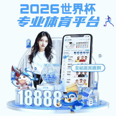
注册入口
B体育
· 体育观看更便捷
连接你的赛事视野，打造球迷专属的数字主场。
B体育网
页版
提供多终端支持、高清视频、 实时比分与赛事推荐，
让你随时随地畅享体育内容。
网页端入口
下载APP