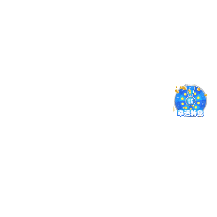
在这个过程中，高水平年轻球员尤其受到各大俱乐部青睐。
而作为新兴力量之一的挪威足球，无疑成为这一转会潮流的
重要组成部分。随着知名度增加和实力提升，像博德这样的
年轻才俊自然成为市场关注焦点，其身价也随之水涨船高。
与此同时，各大豪门俱乐部对于有潜力的新星一直保持高度
警惕，他们愿意投入巨资进行引援，以便抢占先机。因此，
一旦某位年轻球员如博德等展现出非凡才能，其转会费往往
会迅速突破之前记录，引发市场连锁反应。这一切都表明，
当今足坛对于年轻人的投资热情已经达到空前高度。
另外，在一定程度上，由于市场供需关系变化，新兴力量崛
起导致传统豪门俱乐部不得不重新审视自身引援策略。因
此，这不仅让像博德这样的年轻选手受益，更是整个行业向
专业化、系统化方向发展的重要标志。而这些变化都与他所
创造的新高密切相关。