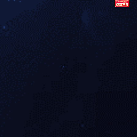
境。这将是决定赛季成败的重
比赛中的优异表现，都表明球
有望迎来更好的成绩，这对于
发展理念，为打造一支更具竞
部分，共同书写属于大家的新