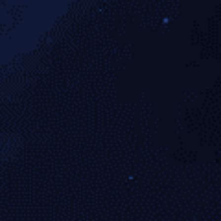
意…
追
4分
现引发了广泛的讨论。他全力以...
期