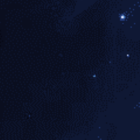
随着赛季进入关键阶段，教
赛中的状态，根据实际情况
为了提高整体竞争力，教练
驱动的方法使得决策更加精
同时，在日常训练中，教练
具战斗力与凝聚力的集体。
4、展望未来比
基于目前伤病恢复情况以及
度，通过合理轮换保持主力
更高水平的竞技环境中。
Muhsakat还提到，下
心协力，就能克服困难，应