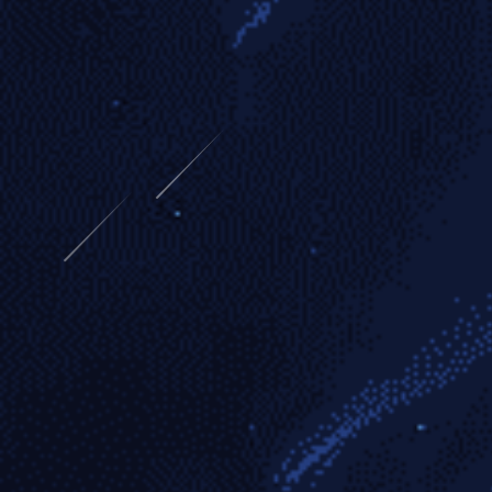
此外，穆斯卡特还强调了医
安全高效地恢复。同时，他
2、傅欢与杨希
在最近的一场比赛中，傅欢
环，不仅有效地组织起防守
时的一道坚固屏障。
另一方面，杨希则凭借其灵
还常常利用个人技术突破敌
对手犯规。
两人的优异表现得到了教练
层面激励了其他队友，使整
3、教练团队重