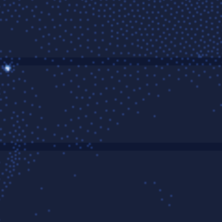
谈伤员恢复情况傅欢杨希上轮表
2026-06-12 01:18
阅读 44 次